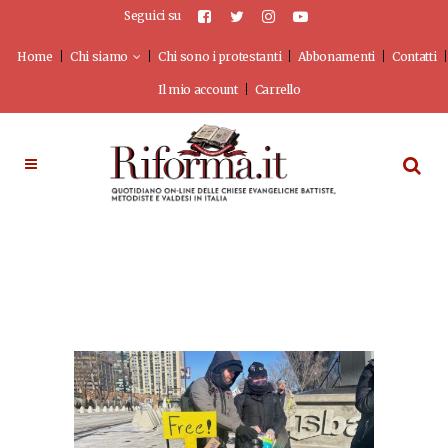
Seguici su
Home
Chi siamo
Chi sono i protestanti
Abbonamenti
Contatti
Il mio account
Carrello