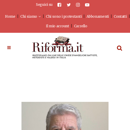
Seguici su
Home
Chi siamo
Chi sono i protestanti
Abbonamenti
Contatti
Il mio account
Carrello