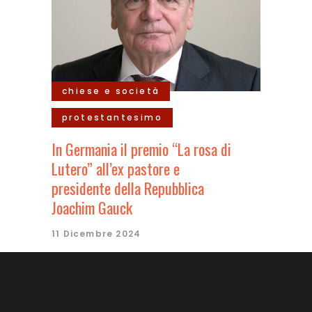
chiese e società
protestantesimo
In Germania il premio “La rosa di
Lutero” all’ex pastore e
presidente della Repubblica
Joachim Gauck
11 Dicembre 2024