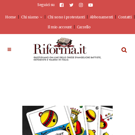
Seguici su
Home
Chi siamo
Chi sono i protestanti
Abbonamenti
Contatti
Il mio account
Carrello