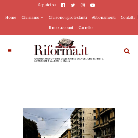
Seguici su
Home
Chi siamo
Chi sono i protestanti
Abbonamenti
Contatti
Il mio account
Carrello