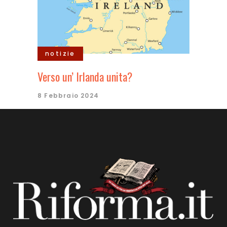
notizie
Verso un’ Irlanda unita?
8 Febbraio 2024