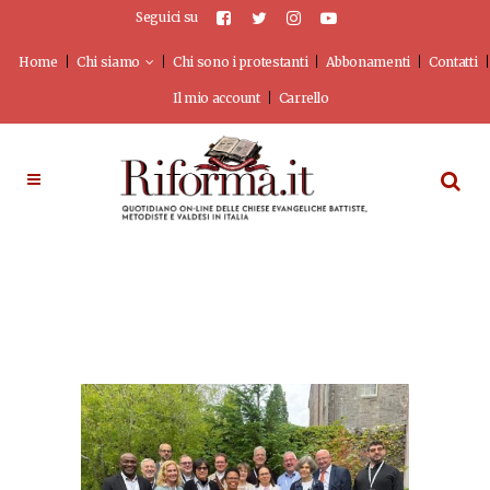
Seguici su
Home
Chi siamo
Chi sono i protestanti
Abbonamenti
Contatti
Il mio account
Carrello