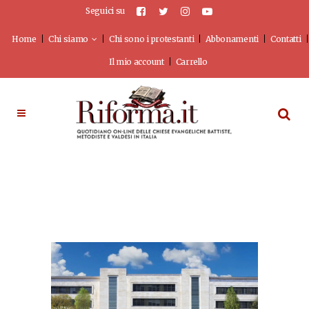
Seguici su
Home
Chi siamo
Chi sono i protestanti
Abbonamenti
Contatti
Il mio account
Carrello