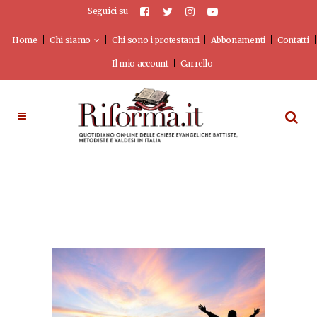
Seguici su
Home
Chi siamo
Chi sono i protestanti
Abbonamenti
Contatti
Il mio account
Carrello