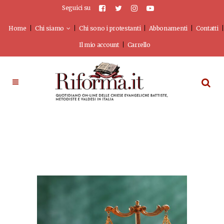
Seguici su
Home
Chi siamo
Chi sono i protestanti
Abbonamenti
Contatti
Il mio account
Carrello