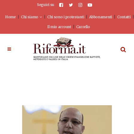
Seguici su
Home
Chi siamo
Chi sono i protestanti
Abbonamenti
Contatti
Il mio account
Carrello