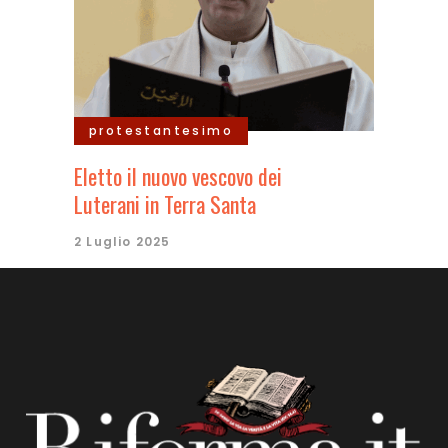
protestantesimo
Eletto il nuovo vescovo dei
Luterani in Terra Santa
2 Luglio 2025