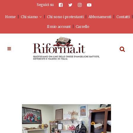
Seguici su
Home
Chi siamo
Chi sono i protestanti
Abbonamenti
Contatti
Il mio account
Carrello