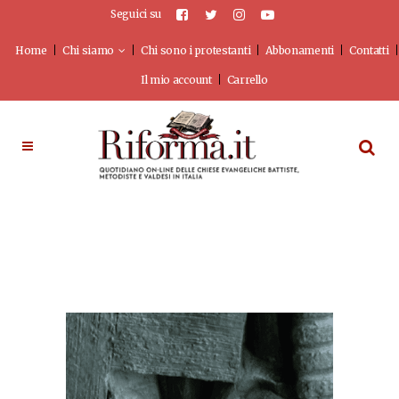
Seguici su
Home
Chi siamo
Chi sono i protestanti
Abbonamenti
Contatti
Il mio account
Carrello