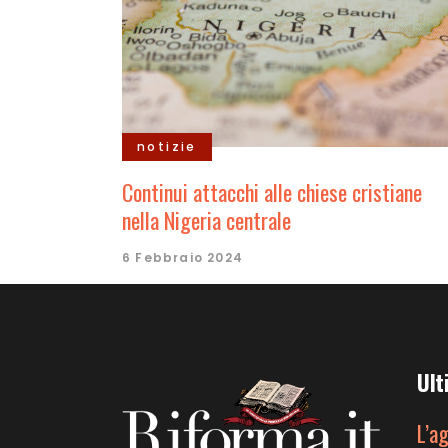
notizie
Continui attacchi alle chiese cristiane
nella Nigeria centrale
6 Febbraio 2024
Ult
L’a