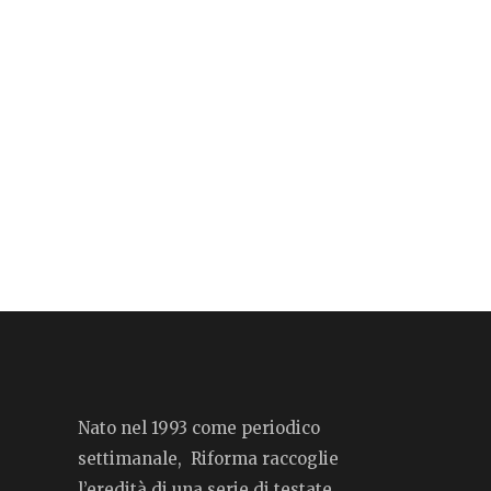
Nato nel 1993 come periodico
settimanale, Riforma raccoglie
l’eredità di una serie di testate