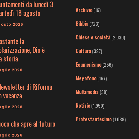
untamenti da lunedì 3
Archivio
(16)
artedì 18 agosto
Bibbia
(723)
gosto 2026
Chiese e società
(2.030)
ostante la
larizzazione, Dio è
Cultura
(397)
a storia
Ecumenismo
(256)
uglio 2026
Megafono
(167)
Newsletter di Riforma
Multimedia
(38)
in vacanza
Notizie
(1.950)
uglio 2026
Protestantesimo
(1.089)
uoco che apre al futuro
uglio 2026