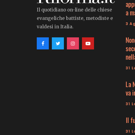
app
Il quotidiano on-line delle chiese
a m
evangeliche battiste, metodiste e
3 A
valdesi in Italia.
Non
seco
nell
31 L
La 
va 
31 L
Il f
31 L