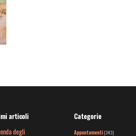
imi articoli
Categorie
genda degli
Appuntamenti
(343)