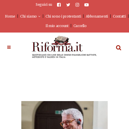
Seguici su
Home
Chi siamo
Chi sono i protestanti
Abbonamenti
Contatti
Il mio account
Carrello