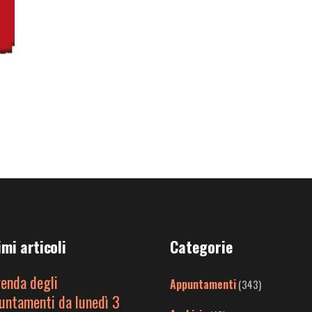
imi articoli
Categorie
genda degli
Appuntamenti
(343)
untamenti da lunedì 3