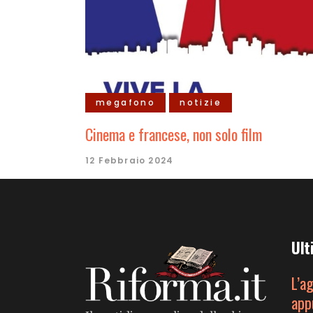
megafono
notizie
Cinema e francese, non solo film
12 Febbraio 2024
Ult
L’a
app