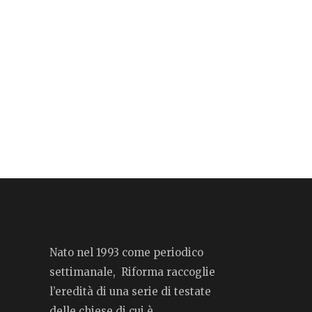
Nato nel 1993 come periodico
settimanale, Riforma raccoglie
l’eredità di una serie di testate
delle chiese di cui è