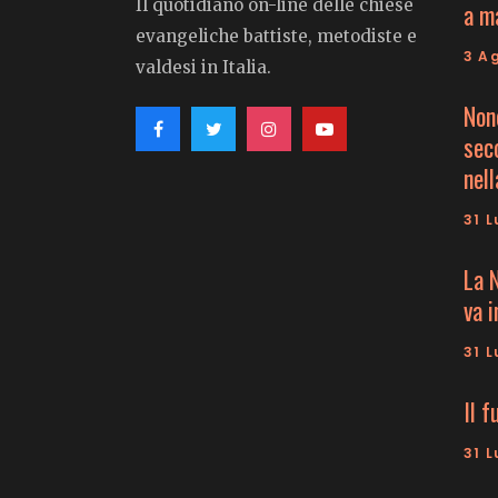
Il quotidiano on-line delle chiese
a m
evangeliche battiste, metodiste e
3 A
valdesi in Italia.
Non
seco
nell
31 L
La 
va 
31 L
Il f
31 L