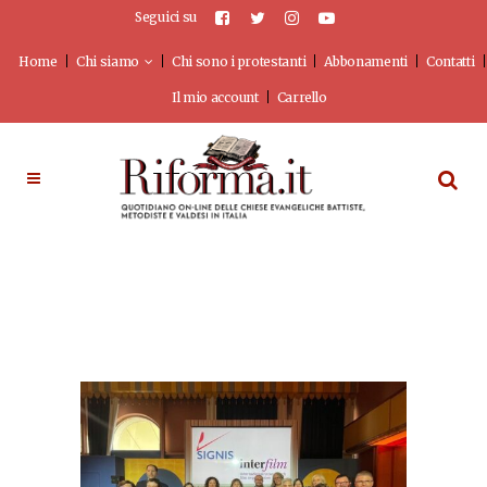
Seguici su
Home
Chi siamo
Chi sono i protestanti
Abbonamenti
Contatti
Il mio account
Carrello