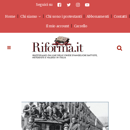
Seguici su
Home
Chi siamo
Chi sono i protestanti
Abbonamenti
Contatti
Il mio account
Carrello