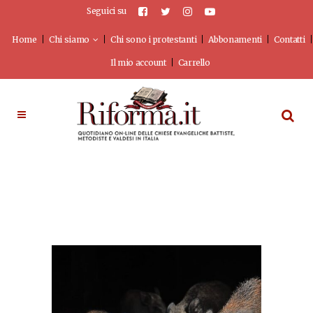
Seguici su
Home
Chi siamo
Chi sono i protestanti
Abbonamenti
Contatti
Il mio account
Carrello