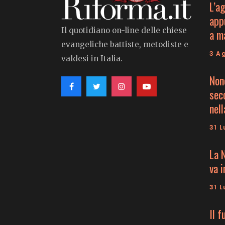
L’a
app
Il quotidiano on-line delle chiese
a m
evangeliche battiste, metodiste e
3 A
valdesi in Italia.
Non
seco
nell
31 L
La 
va 
31 L
Il f