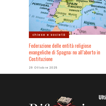
chiese e società
Federazione delle entità religiose
evangeliche di Spagna: no all’aborto in
Costituzione
29 Ottobre 2025
Ult