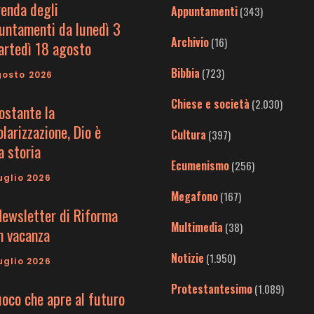
genda degli
Appuntamenti
(343)
untamenti da lunedì 3
Archivio
(16)
artedì 18 agosto
Bibbia
(723)
gosto 2026
Chiese e società
(2.030)
ostante la
larizzazione, Dio è
Cultura
(397)
a storia
Ecumenismo
(256)
uglio 2026
Megafono
(167)
Newsletter di Riforma
Multimedia
(38)
in vacanza
Notizie
(1.950)
uglio 2026
Protestantesimo
(1.089)
uoco che apre al futuro