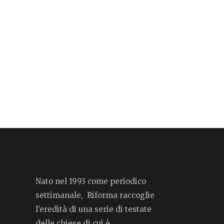
Nato nel 1993 come periodico
settimanale, Riforma raccoglie
l’eredità di una serie di testate
delle chiese di cui è