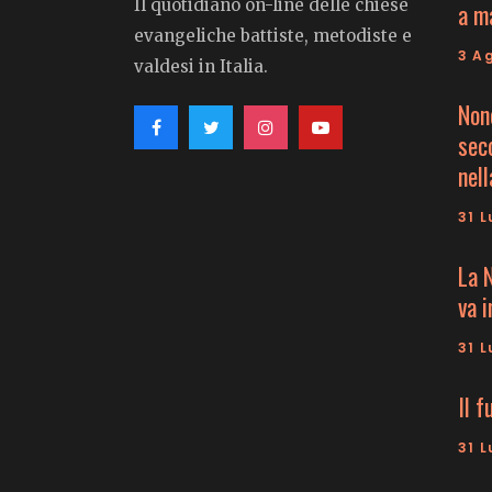
Il quotidiano on-line delle chiese
a m
evangeliche battiste, metodiste e
3 A
valdesi in Italia.
Non
seco
nell
31 L
La 
va 
31 L
Il f
31 L