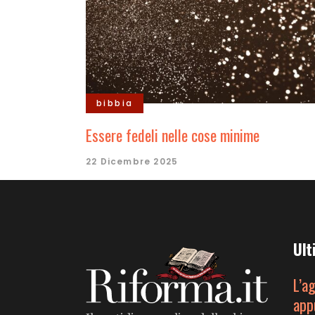
bibbia
Essere fedeli nelle cose minime
22 Dicembre 2025
Ult
L’a
app