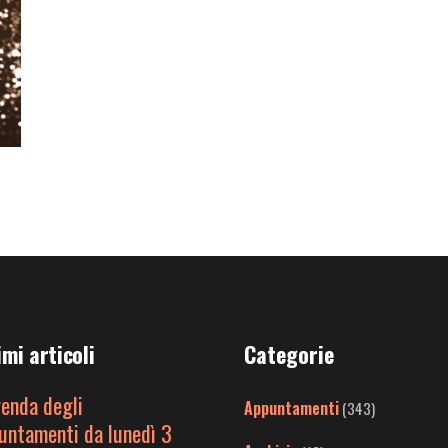
imi articoli
Categorie
genda degli
Appuntamenti
(343)
untamenti da lunedì 3