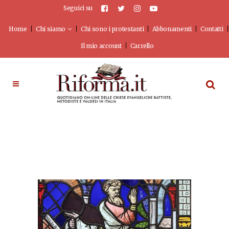
Seguici su
Home
Chi siamo
Chi sono i protestanti
Abbonamenti
Contatti
Il mio account
Carrello