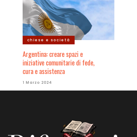
chiese e società
Argentina: creare spazi e
iniziative comunitarie di fede,
cura e assistenza
1 Marzo 2024