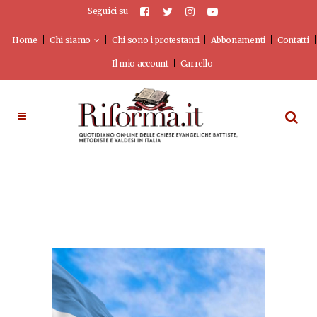
Seguici su
Home
Chi siamo
Chi sono i protestanti
Abbonamenti
Contatti
Il mio account
Carrello