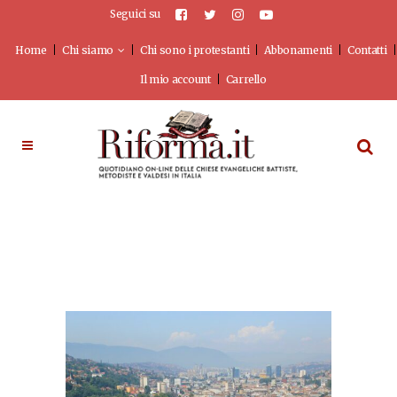
Seguici su
Home
Chi siamo
Chi sono i protestanti
Abbonamenti
Contatti
Il mio account
Carrello