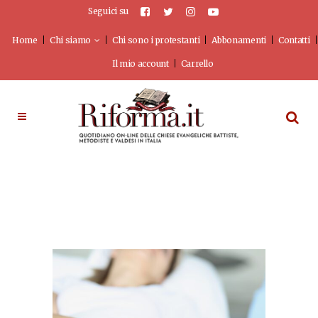
Seguici su
Home
Chi siamo
Chi sono i protestanti
Abbonamenti
Contatti
Il mio account
Carrello