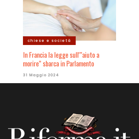
chiese e società
In Francia la legge sull'”aiuto a
morire” sbarca in Parlamento
31 Maggio 2024