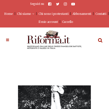
Seguici su
Home
Chi siamo
Chi sono i protestanti
Abbonamenti
Contatti
Il mio account
Carrello