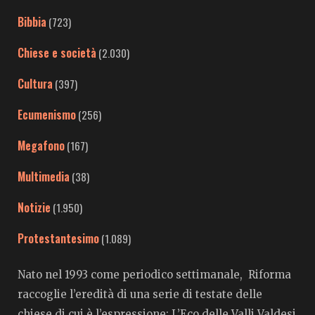
Bibbia
(723)
Chiese e società
(2.030)
Cultura
(397)
Ecumenismo
(256)
Megafono
(167)
Multimedia
(38)
Notizie
(1.950)
Protestantesimo
(1.089)
Nato nel 1993 come periodico settimanale, Riforma
raccoglie l’eredità di una serie di testate delle
chiese di cui è l’espressione: L’Eco delle Valli Valdesi