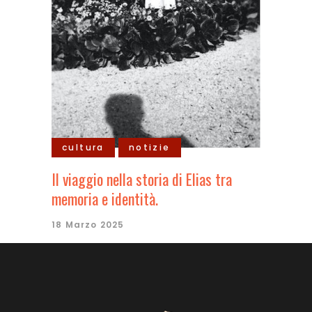
cultura
notizie
Il viaggio nella storia di Elias tra
memoria e identità.
18 Marzo 2025