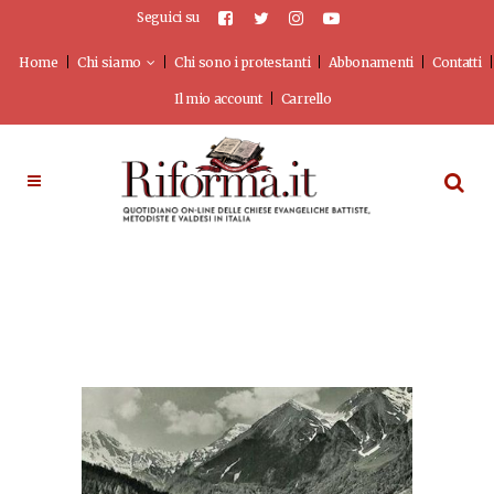
Seguici su
Home
Chi siamo
Chi sono i protestanti
Abbonamenti
Contatti
Il mio account
Carrello