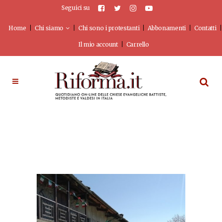
Seguici su
Home
Chi siamo
Chi sono i protestanti
Abbonamenti
Contatti
Il mio account
Carrello