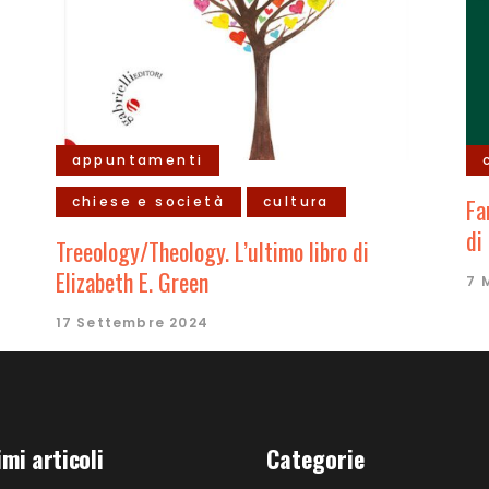
appuntamenti
chiese e società
cultura
Fa
di
Treeology/Theology. L’ultimo libro di
Elizabeth E. Green
7 
17 Settembre 2024
imi articoli
Categorie