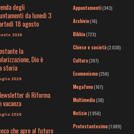
genda degli
Appuntamenti
(343)
untamenti da lunedì 3
Archivio
(16)
artedì 18 agosto
Bibbia
(723)
gosto 2026
Chiese e società
(2.030)
ostante la
larizzazione, Dio è
Cultura
(397)
a storia
Ecumenismo
(256)
uglio 2026
Megafono
(167)
Newsletter di Riforma
Multimedia
(38)
in vacanza
Notizie
(1.950)
uglio 2026
Protestantesimo
(1.089)
uoco che apre al futuro