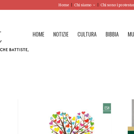
Home
Chi siamo
Chi sono i protesta
HOME
NOTIZIE
CULTURA
BIBBIA
MU