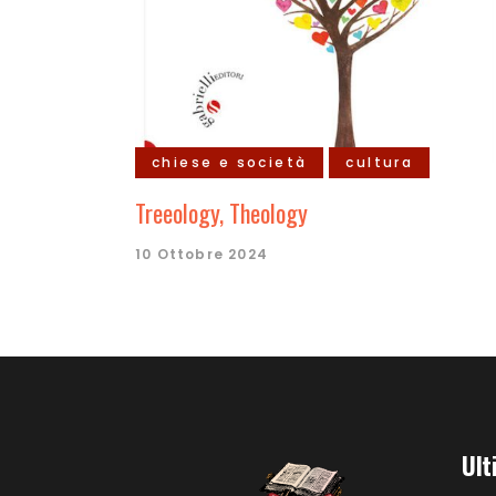
chiese e società
cultura
Treeology, Theology
10 Ottobre 2024
Ult