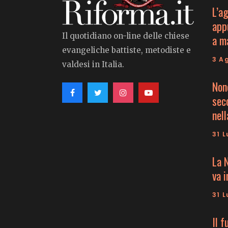
L’a
app
Il quotidiano on-line delle chiese
a m
evangeliche battiste, metodiste e
3 A
valdesi in Italia.
Non
seco
nell
31 L
La 
va 
31 L
Il f