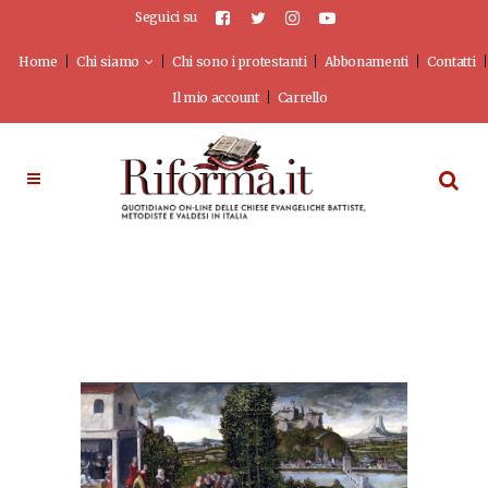
Seguici su
Home
Chi siamo
Chi sono i protestanti
Abbonamenti
Contatti
Il mio account
Carrello