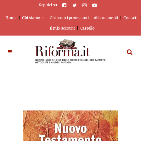
Seguici su
Home
Chi siamo
Chi sono i protestanti
Abbonamenti
Contatti
Il mio account
Carrello