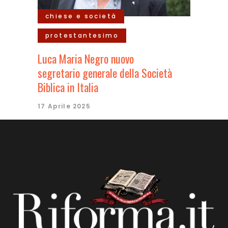
chiese e società
protestantesimo
Luca Maria Negro nuovo
segretario generale della Società
Biblica in Italia
17 Aprile 2025