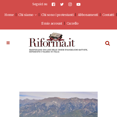
Seguici su
Home
Chi siamo
Chi sono i protestanti
Abbonamenti
Contatti
Il mio account
Carrello