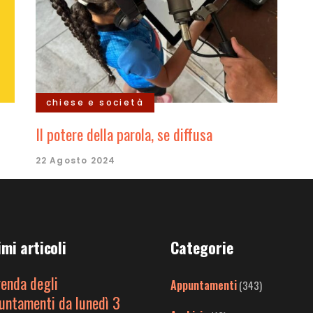
chiese e società
Il potere della parola, se diffusa
22 Agosto 2024
imi articoli
Categorie
genda degli
Appuntamenti
(343)
untamenti da lunedì 3