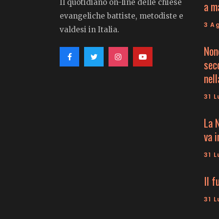
Il quotidiano on-line delle chiese
a m
evangeliche battiste, metodiste e
3 A
valdesi in Italia.
Non
seco
nell
31 L
La 
va 
31 L
Il f
31 L