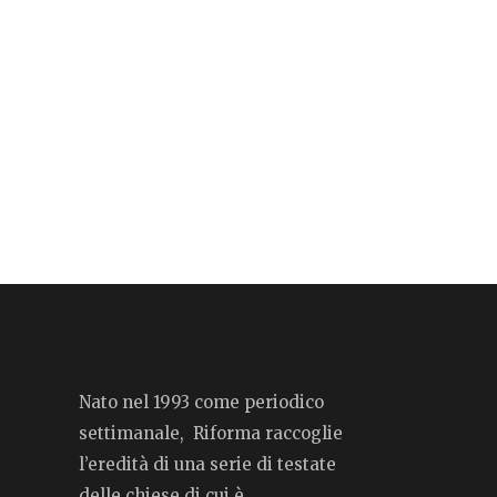
Nato nel 1993 come periodico
settimanale, Riforma raccoglie
l’eredità di una serie di testate
delle chiese di cui è