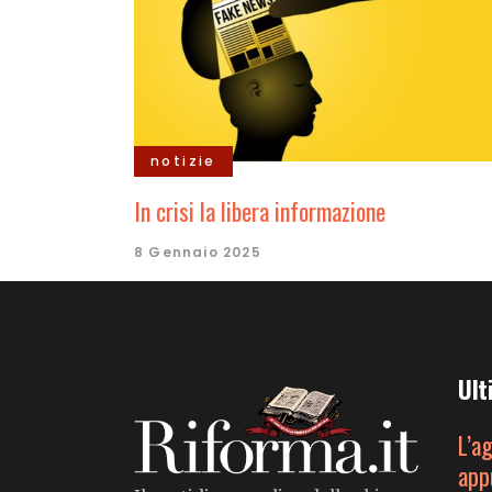
notizie
In crisi la libera informazione
8 Gennaio 2025
Ult
L’a
app