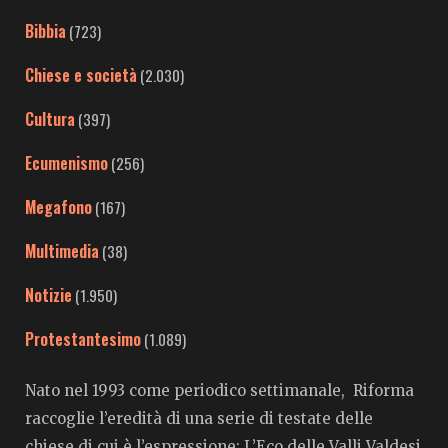
Bibbia
(723)
Chiese e società
(2.030)
Cultura
(397)
Ecumenismo
(256)
Megafono
(167)
Multimedia
(38)
Notizie
(1.950)
Protestantesimo
(1.089)
Nato nel 1993 come periodico settimanale, Riforma
raccoglie l’eredità di una serie di testate delle
chiese di cui è l’espressione: L’Eco delle Valli Valdesi