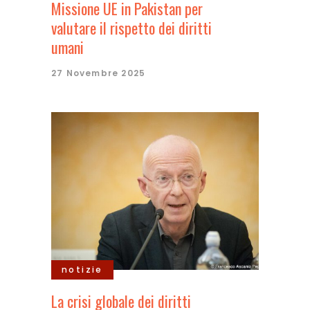
Missione UE in Pakistan per
valutare il rispetto dei diritti
umani
27 Novembre 2025
notizie
La crisi globale dei diritti