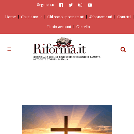
Seguici su
Home
Chi siamo
Chi sono i protestanti
Abbonamenti
Contatti
Il mio account
Carrello