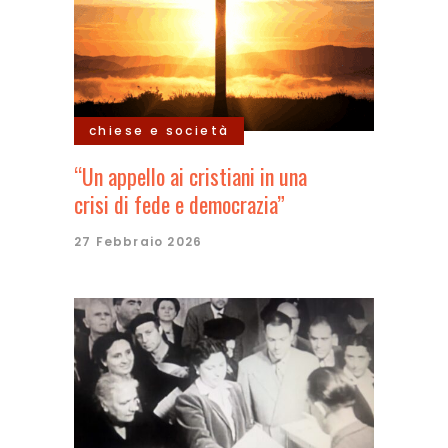
chiese e società
“Un appello ai cristiani in una
crisi di fede e democrazia”
27 Febbraio 2026