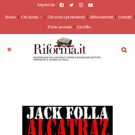
Seguici su
Home
Chi siamo
Chi sono i protestanti
Abbonamenti
Contatti
Il mio account
Carrello