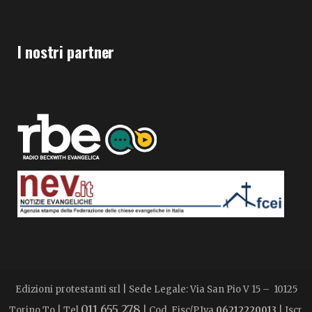
I nostri partner
Edizioni protestanti srl | Sede Legale: Via San Pio V 15 – 10125
011 655 278
Torino To | Tel
| Cod. Fisc/P.Iva
06212220013
| Iscr.