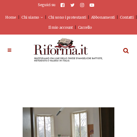
Seguici su
Home
Chi siamo
Chi sono i protestanti
Abbonamenti
Contatti
Il mio account
Carrello