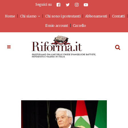
Seguici su
Home
Chi siamo
Chi sono i protestanti
Abbonamenti
Contatti
Il mio account
Carrello