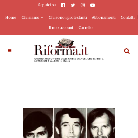
Seguici su
Home
Chi siamo
Chi sono i protestanti
Abbonamenti
Contatti
Il mio account
Carrello