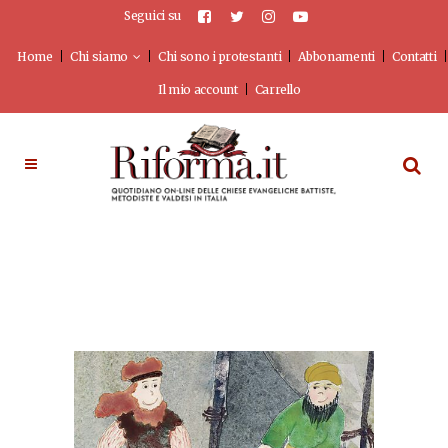
Seguici su
Home
Chi siamo
Chi sono i protestanti
Abbonamenti
Contatti
Il mio account
Carrello