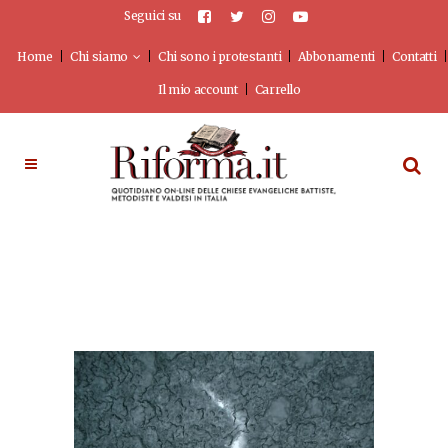
Seguici su
Home
Chi siamo
Chi sono i protestanti
Abbonamenti
Contatti
Il mio account
Carrello