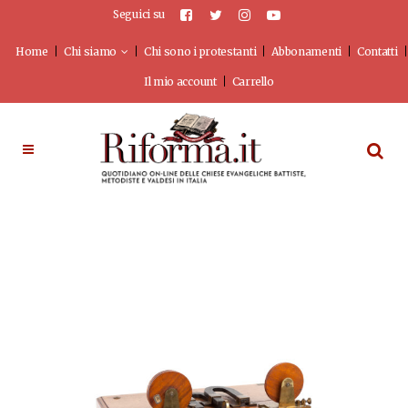
Seguici su
Home
Chi siamo
Chi sono i protestanti
Abbonamenti
Contatti
Il mio account
Carrello