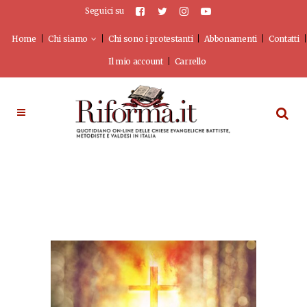
Seguici su
Home
Chi siamo
Chi sono i protestanti
Abbonamenti
Contatti
Il mio account
Carrello