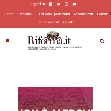
Seguici su
Home
Chi siamo
Chi sono i protestanti
Abbonamenti
Contatti
Il mio account
Carrello