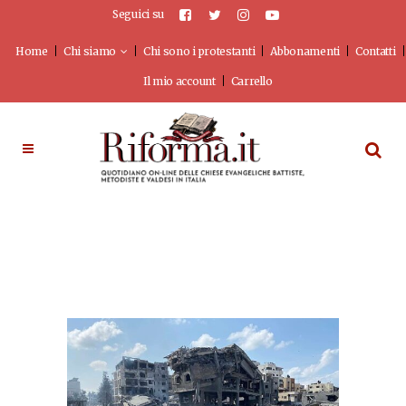
Seguici su
Home
Chi siamo
Chi sono i protestanti
Abbonamenti
Contatti
Il mio account
Carrello