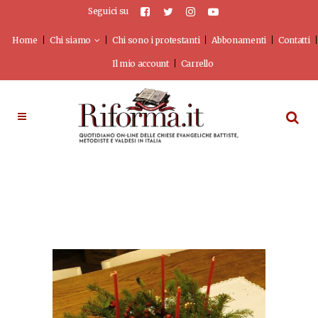
Seguici su
Home
Chi siamo
Chi sono i protestanti
Abbonamenti
Contatti
Il mio account
Carrello