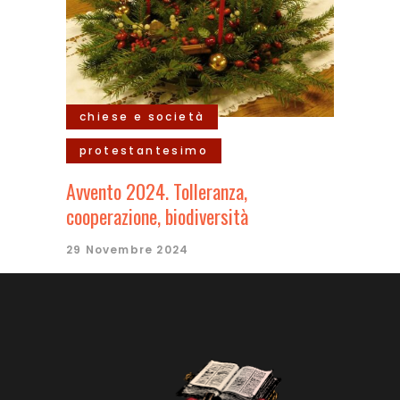
chiese e società
protestantesimo
Avvento 2024. Tolleranza,
cooperazione, biodiversità
29 Novembre 2024