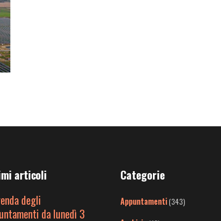
imi articoli
Categorie
genda degli
Appuntamenti
(343)
untamenti da lunedì 3