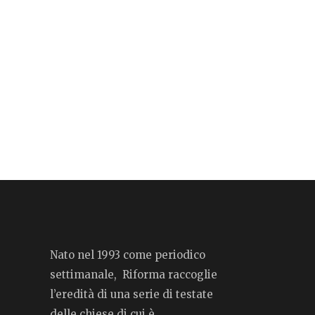
Nato nel 1993 come periodico
settimanale, Riforma raccoglie
l’eredità di una serie di testate
delle chiese di cui è