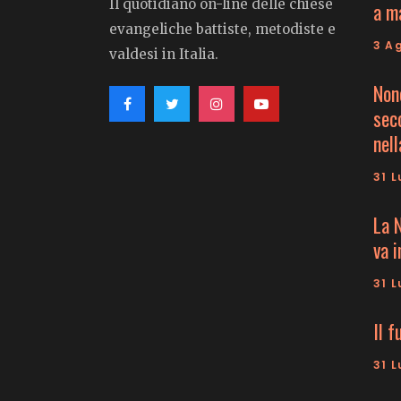
Il quotidiano on-line delle chiese
a m
evangeliche battiste, metodiste e
3 A
valdesi in Italia.
Non
seco
nell
31 L
La 
va 
31 L
Il f
31 L