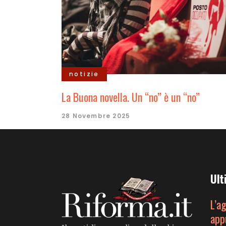
notizie
La Buona novella. Un “no” è un “no”
28 Novembre 2025
Ult
L’a
app