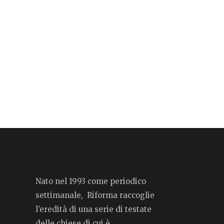
Nato nel 1993 come periodico
settimanale, Riforma raccoglie
l’eredità di una serie di testate
delle chiese di cui è