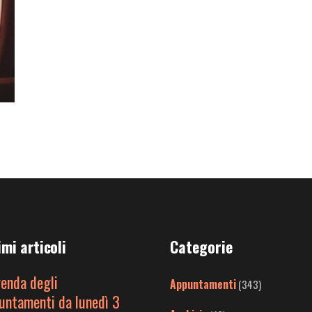
imi articoli
Categorie
genda degli
Appuntamenti
(343)
untamenti da lunedì 3