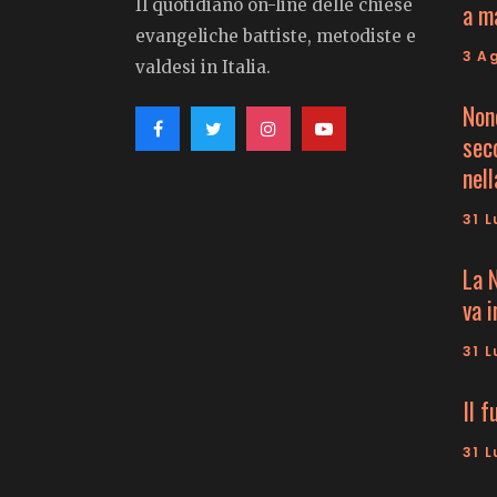
Il quotidiano on-line delle chiese
a m
evangeliche battiste, metodiste e
3 A
valdesi in Italia.
Non
seco
nell
31 L
La 
va 
31 L
Il f
31 L