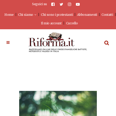
Seguici su
Home
Chi siamo
Chi sono i protestanti
Abbonamenti
Contatti
Il mio account
Carrello