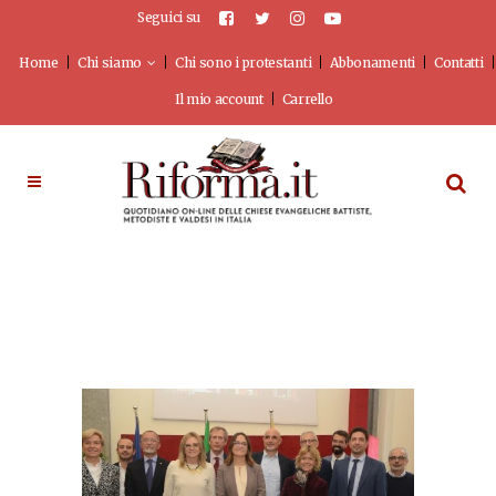
Seguici su
Home
Chi siamo
Chi sono i protestanti
Abbonamenti
Contatti
Il mio account
Carrello