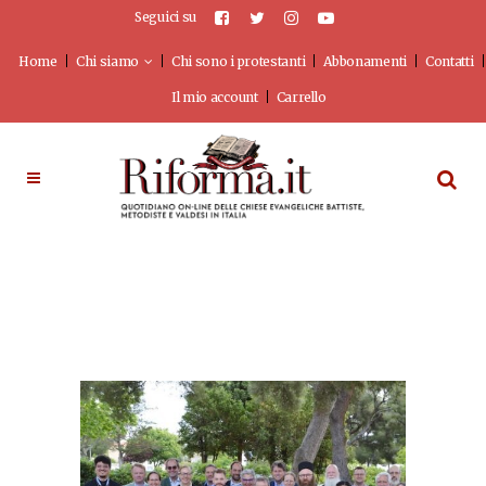
Seguici su
Home
Chi siamo
Chi sono i protestanti
Abbonamenti
Contatti
Il mio account
Carrello