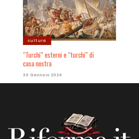
cultura
“Turchi” esterni e “turchi” di
casa nostra
30 Gennaio 2024