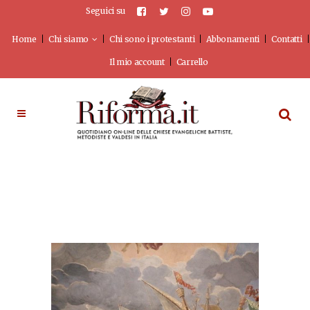
Seguici su
Home
Chi siamo
Chi sono i protestanti
Abbonamenti
Contatti
Il mio account
Carrello