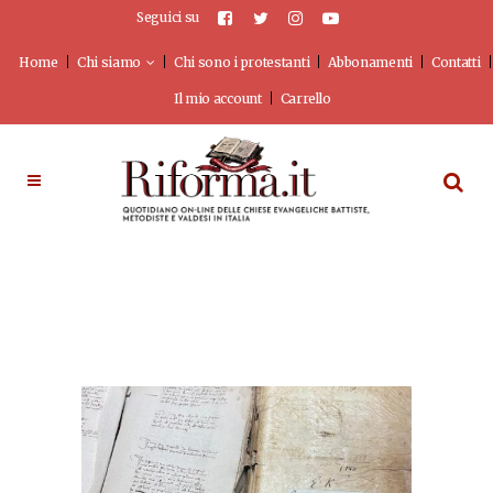
Seguici su
Home
Chi siamo
Chi sono i protestanti
Abbonamenti
Contatti
Il mio account
Carrello